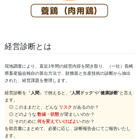
経営診断とは
現地調査により、直近1年間の経営内容を聞き取り、（一社）長崎
県畜産協会独自の算出方法で、財務面と生産技術の診断から抽出
された、経営課題を整理します。
経営診断を『
人間
』で例えると、“
人間ドック
”や“
健康診断
”と言え
ます。
◎ このままだと、どんな
リスク
があるのか？
◎ どのような
数値・状態
が望ましいのか？
◎ そのために
何を変えていけばよい
のか？
を助言書にまとめて、必要に応じ、診断報告会にてご報告いたし
ます。