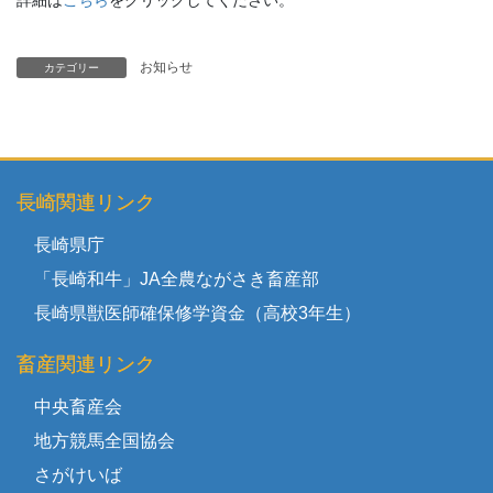
詳細は
こちら
をクリックしてください。
お知らせ
カテゴリー
長崎関連リンク
長崎県庁
「長崎和牛」JA全農ながさき畜産部
長崎県獣医師確保修学資金（高校3年生）
畜産関連リンク
中央畜産会
地方競馬全国協会
さがけいば