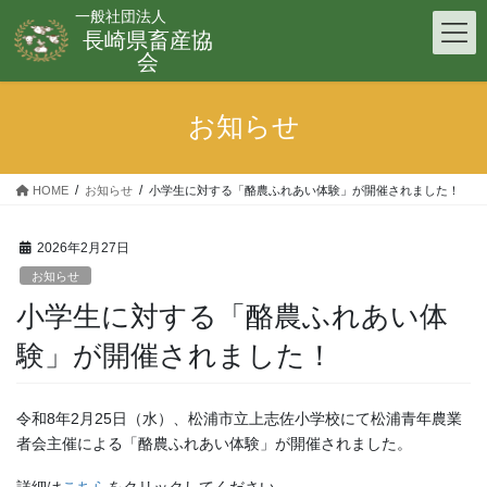
コ
ナ
一般社団法人
ン
ビ
長崎県畜産協
テ
ゲ
会
ン
ー
ツ
シ
お知らせ
へ
ョ
ス
ン
キ
に
HOME
お知らせ
小学生に対する「酪農ふれあい体験」が開催されました！
ッ
移
プ
動
2026年2月27日
お知らせ
小学生に対する「酪農ふれあい体
験」が開催されました！
令和8年2月25日（水）、松浦市立上志佐小学校にて松浦青年農業
者会主催による「酪農ふれあい体験」が開催されました。