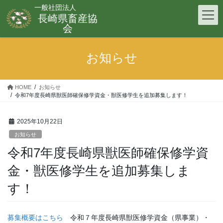
コ
ナ
一般社団法人
ン
ビ
長崎県畜産協
テ
ゲ
会
ン
ー
ツ
シ
お知らせ
へ
ョ
ス
ン
キ
に
HOME
お知らせ
ッ
移
令和7年度長崎県獣医師確保修学資金・獣医修学生を追加募集します！
プ
動
2025年10月22日
お知らせ
令和7年度長崎県獣医師確保修学資
金・獣医修学生を追加募集しま
す！
募集概要はこちら
令和７年度長崎県獣医修学資金（県事業）・